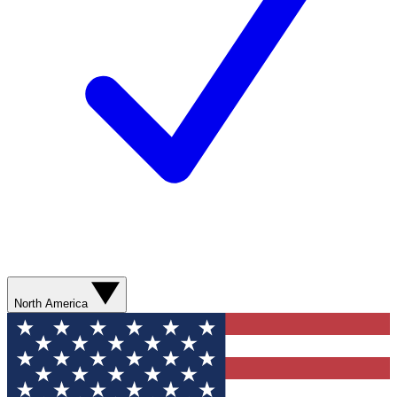
North America