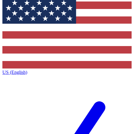
US (English)