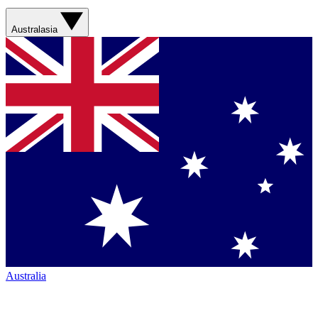
Australasia
Australia