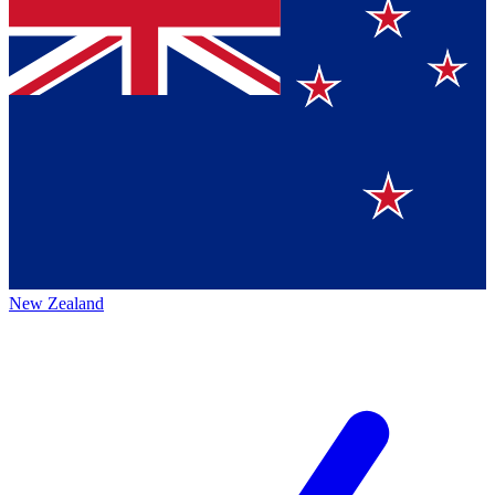
New Zealand