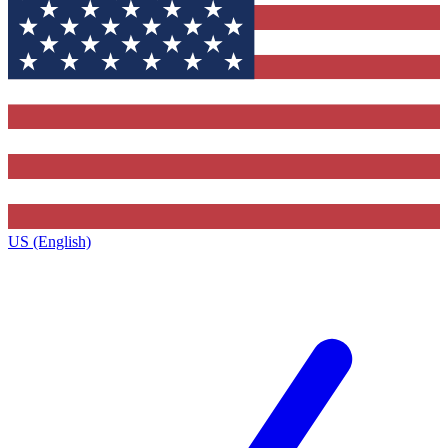
US (English)