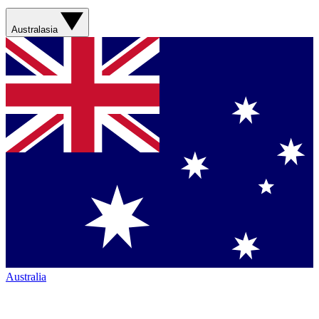
Australasia
Australia