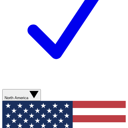
North America