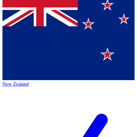
New Zealand