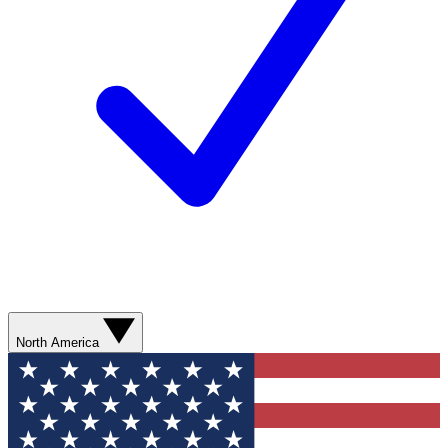
North America