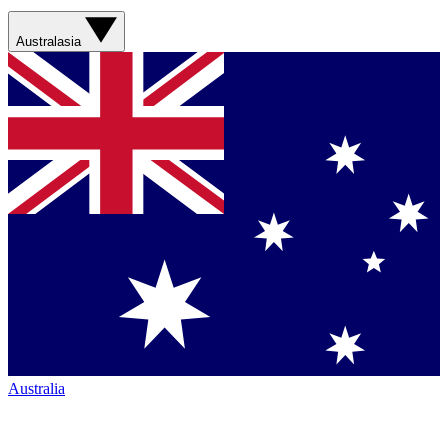
Australasia
Australia