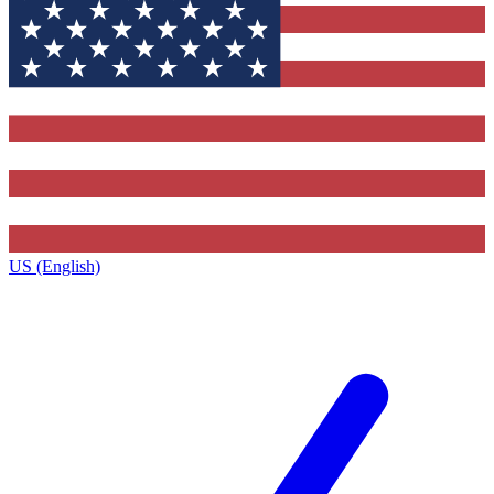
US (English)