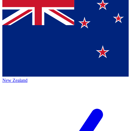
New Zealand