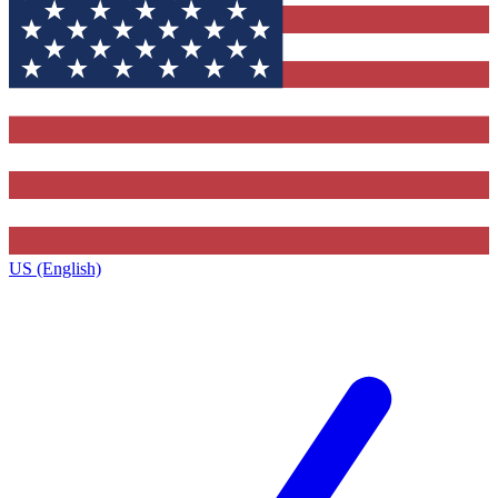
US (English)