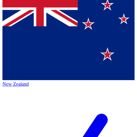
New Zealand