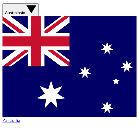
Australasia
Australia