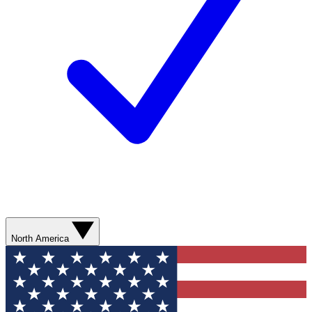
North America