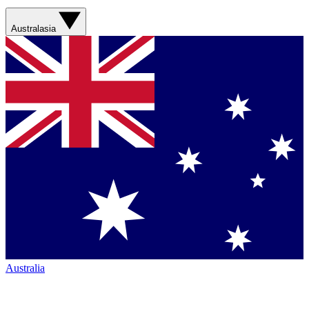
Australasia
Australia