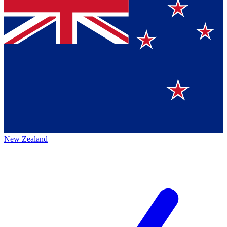
New Zealand