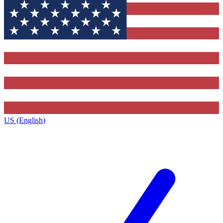
US (English)