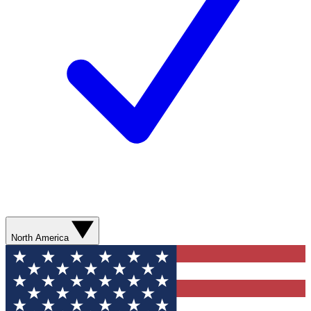
North America