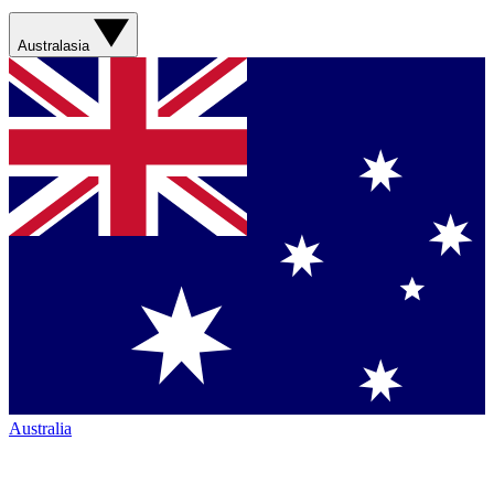
Australasia
Australia