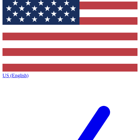
US (English)