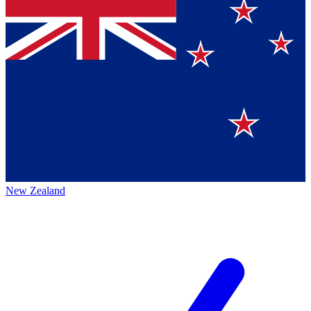
New Zealand