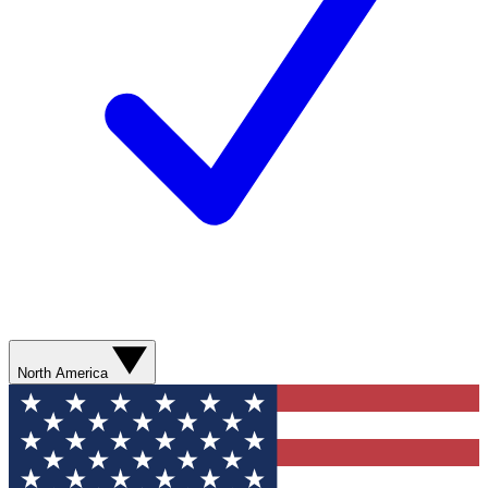
North America