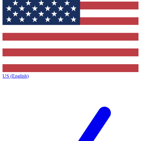
US (English)