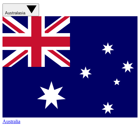
Australasia
Australia