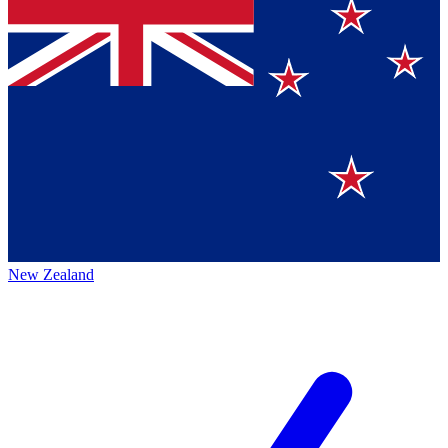
New Zealand