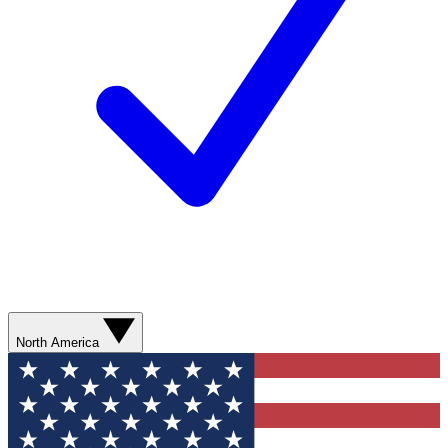
North America