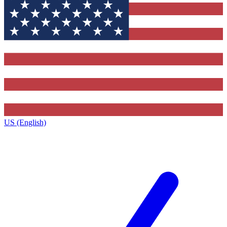
US (English)