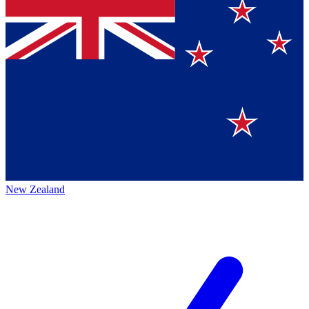
New Zealand