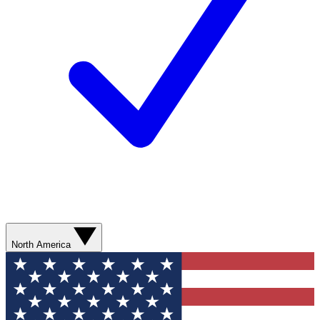
North America