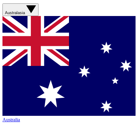
Australasia
Australia