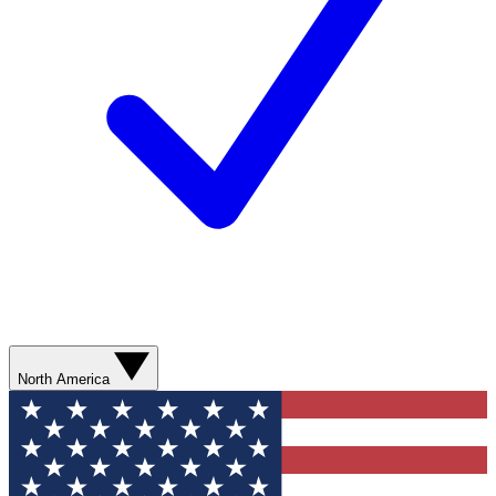
North America