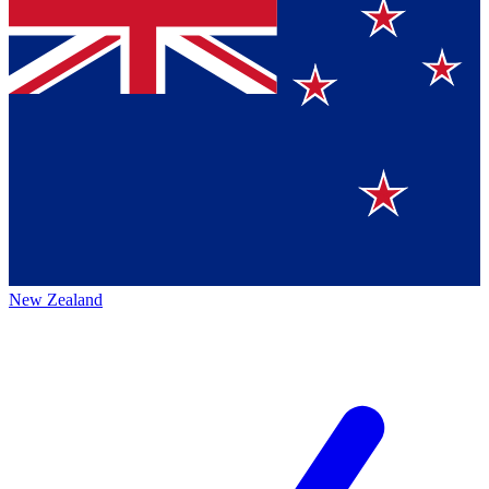
New Zealand