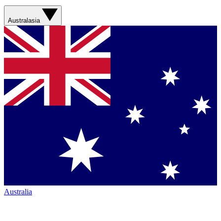
Australasia
Australia