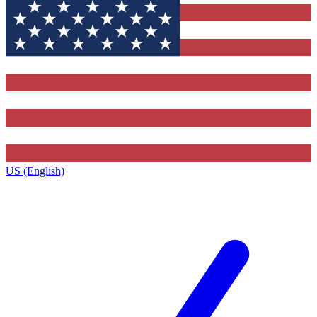
US (English)