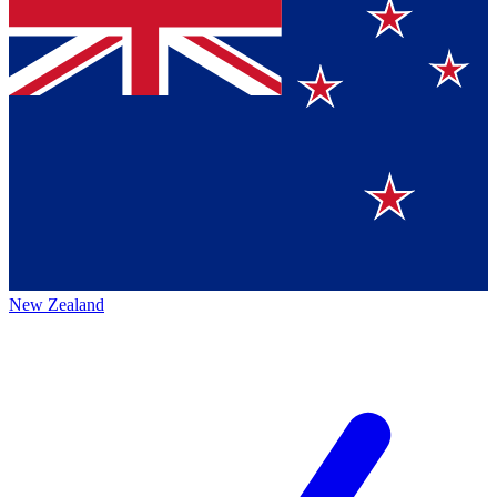
New Zealand