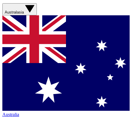
Australasia
Australia