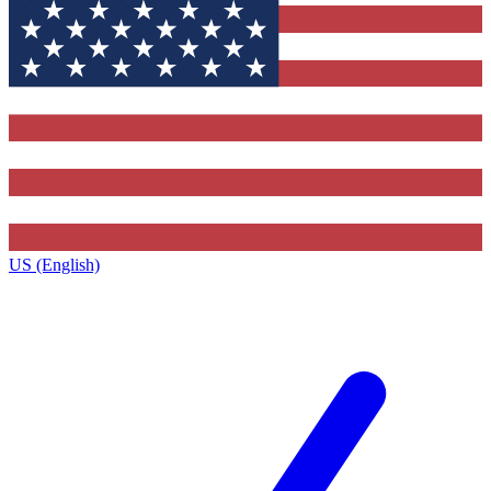
US (English)