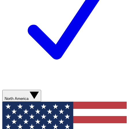
North America