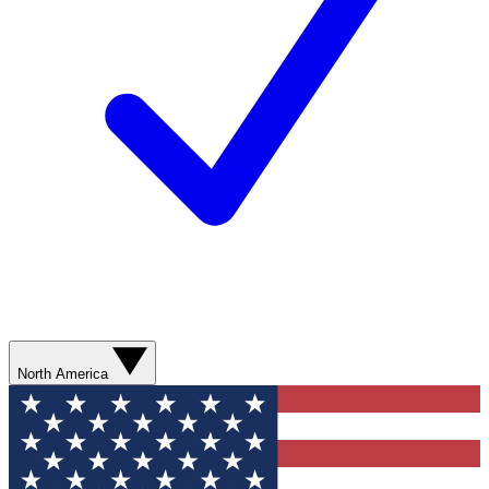
North America