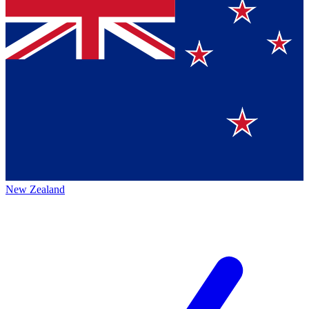
New Zealand