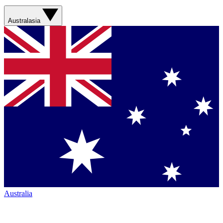
Australasia
Australia