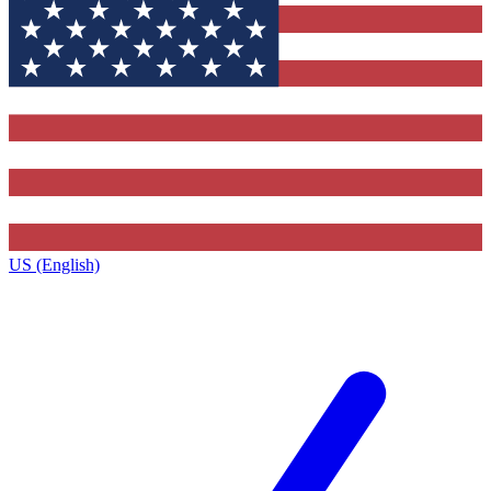
US (English)