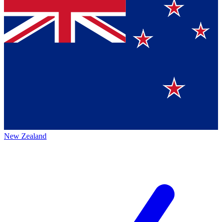
New Zealand