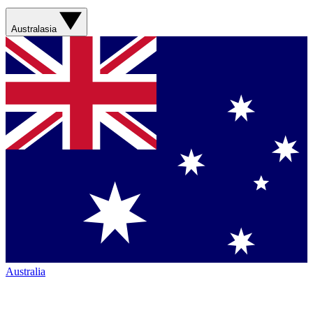
Australasia
Australia