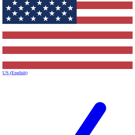
US (English)