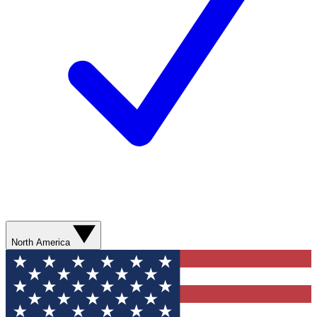
North America