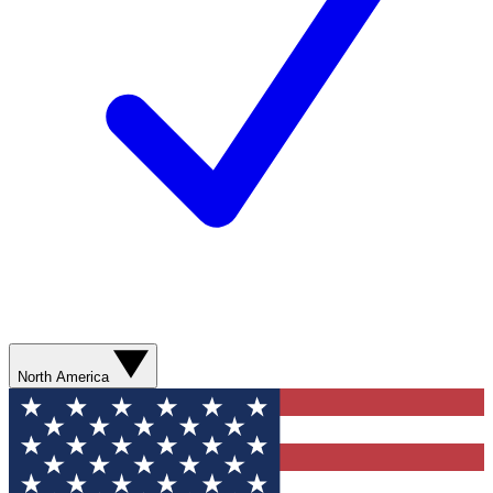
North America