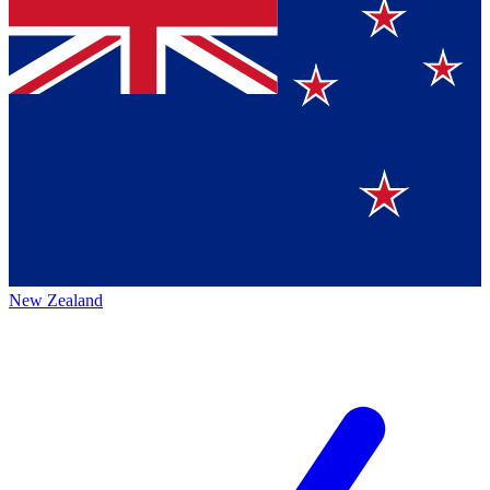
New Zealand