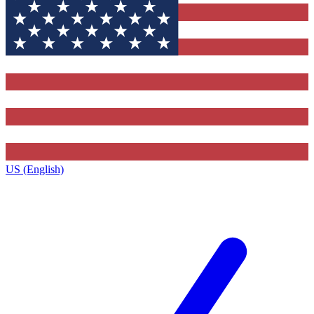
US (English)