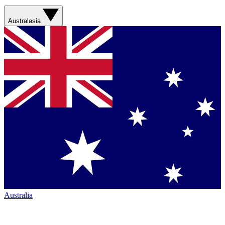
Australasia
Australia