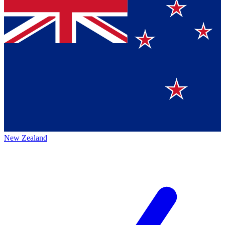
New Zealand