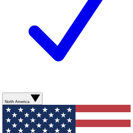
North America