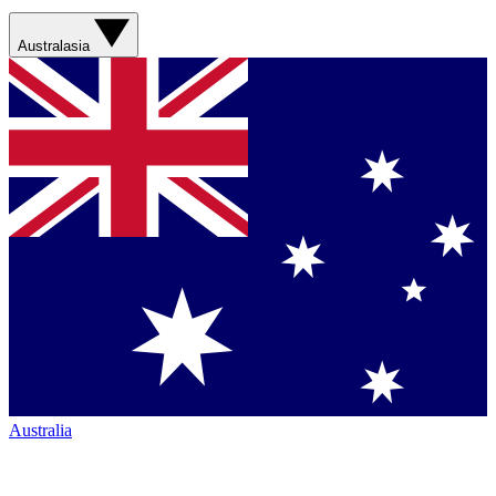
Australasia
Australia