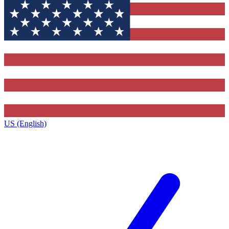
US (English)