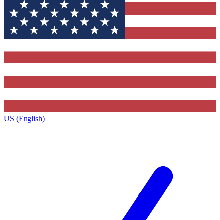
US (English)