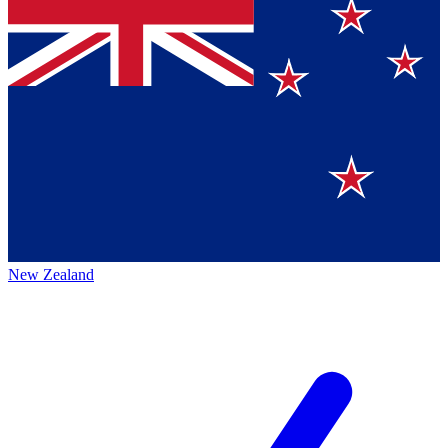
New Zealand