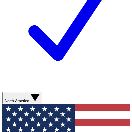
North America