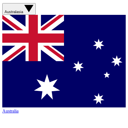
Australasia
Australia