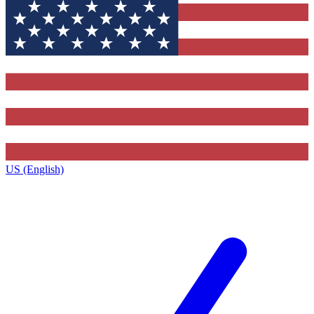
US (English)