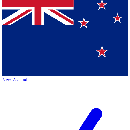
New Zealand