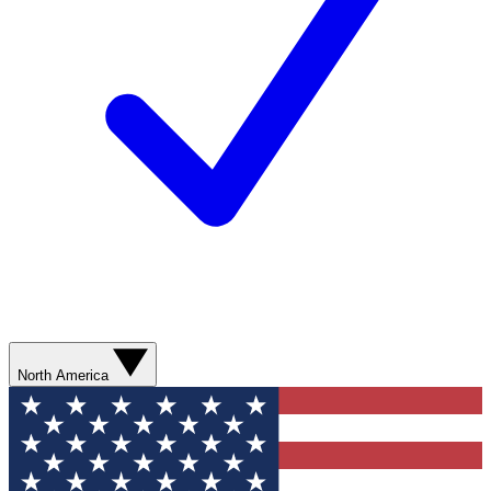
North America