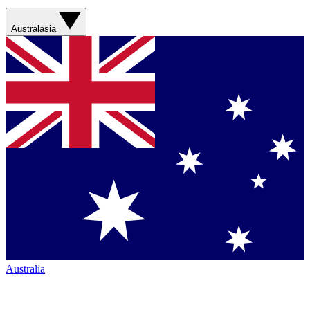
Australasia
Australia