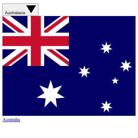
Australasia
Australia