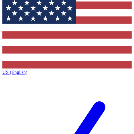
US (English)