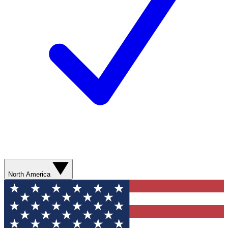
North America