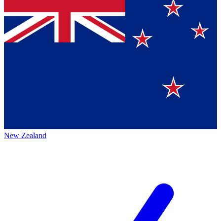
New Zealand