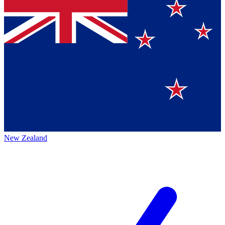
New Zealand