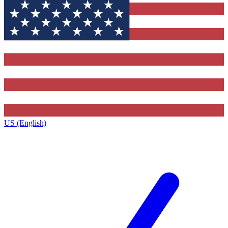
US (English)