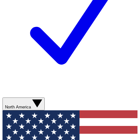
North America