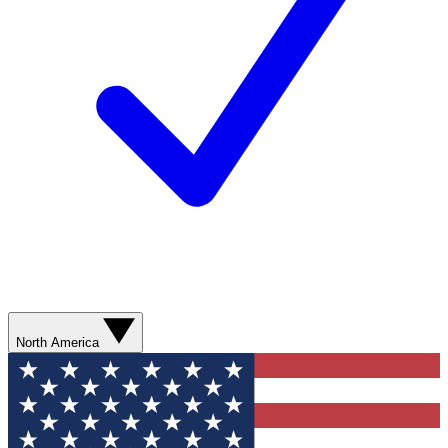
North America