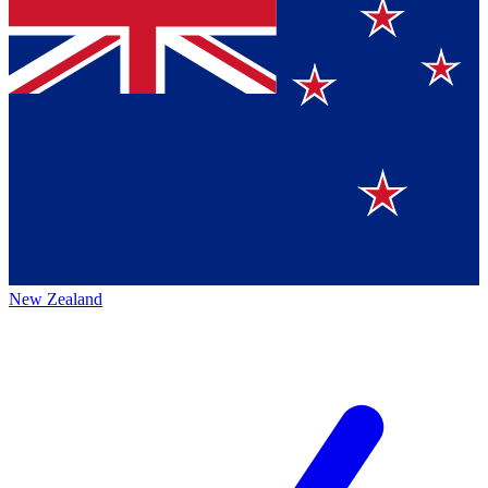
New Zealand