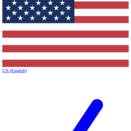
US (English)