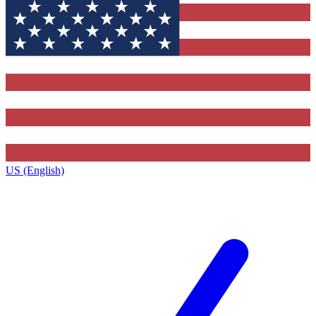
US (English)