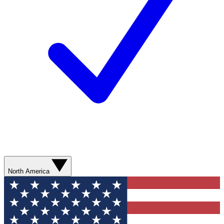
North America