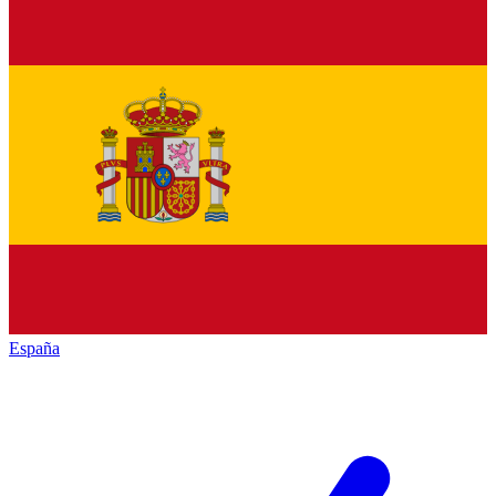
España