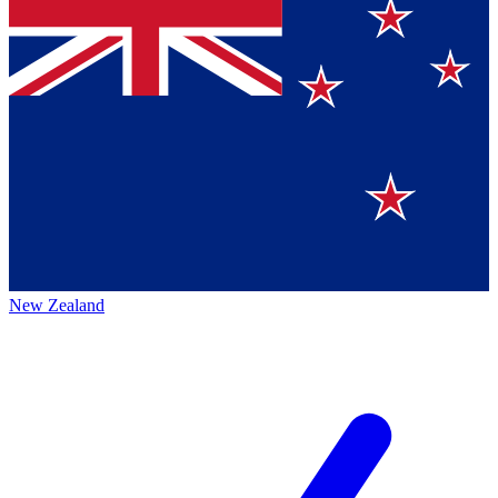
New Zealand