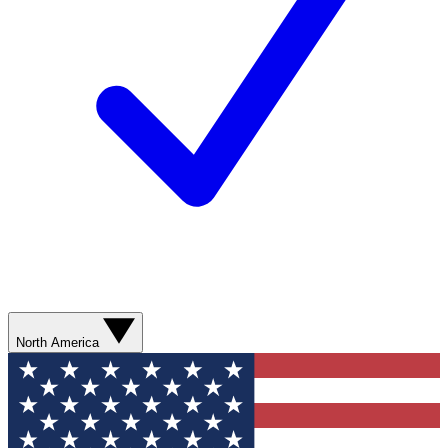
North America