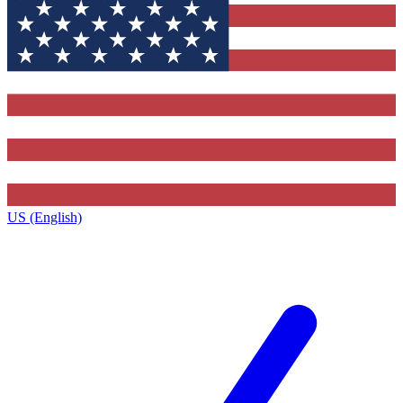
US (English)