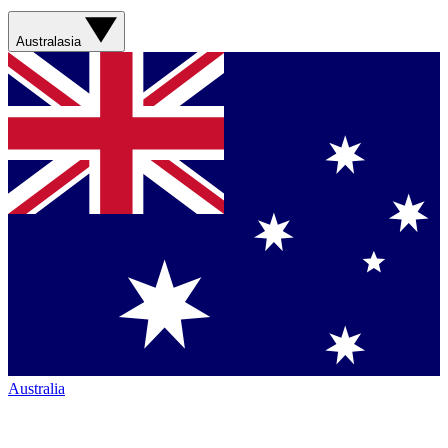
Australasia
Australia