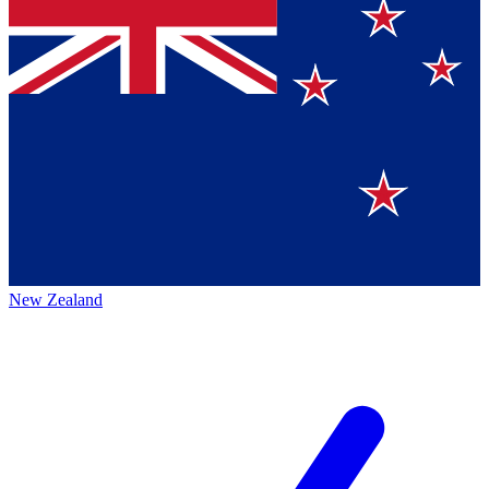
New Zealand