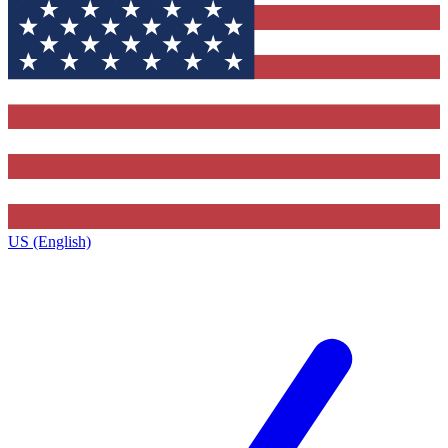
US (English)