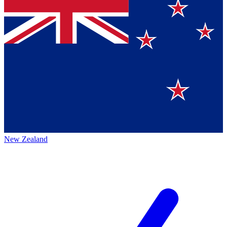
New Zealand