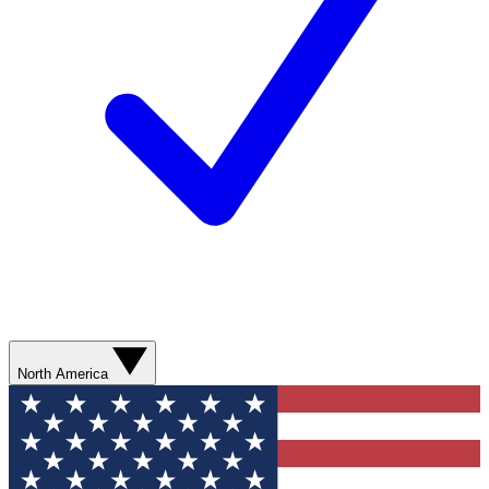
North America