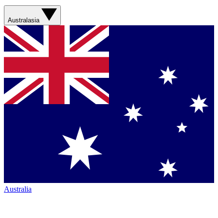
Australasia
Australia