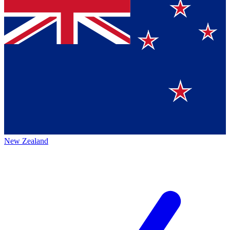
New Zealand