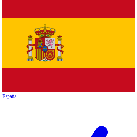
España