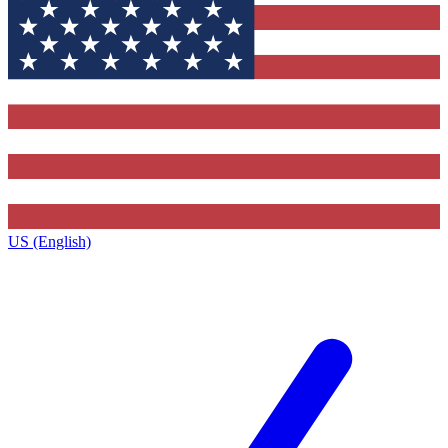
US (English)