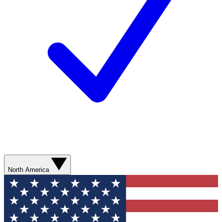
North America