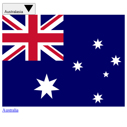
Australasia
Australia