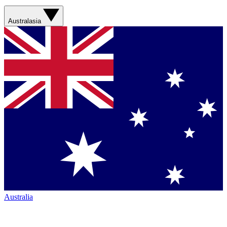
Australasia
Australia