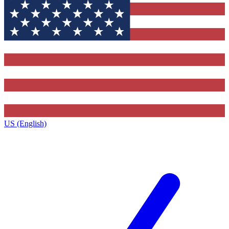
US (English)