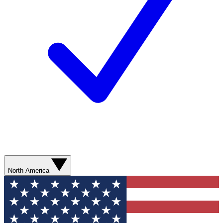
North America