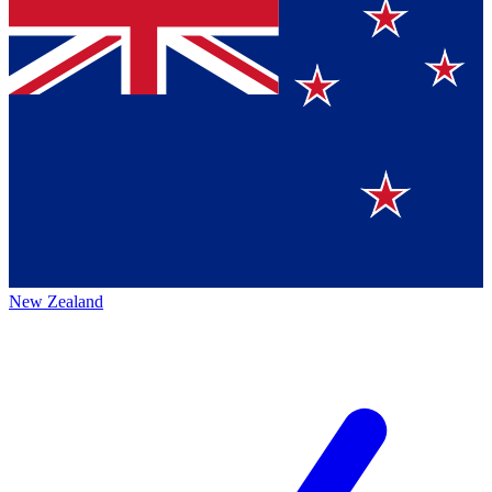
New Zealand