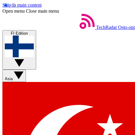
Skip to main content
Open menu
Close main menu
TechRadar
Osto-opp
FI Edition
Asia