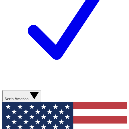
North America