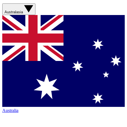
Australasia
Australia