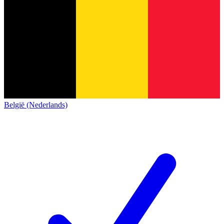
België (Nederlands)