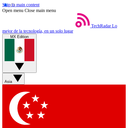
Skip to main content
Open menu
Close main menu
TechRadar
Lo
mejor de la tecnología, en un solo lugar
MX Edition
Asia