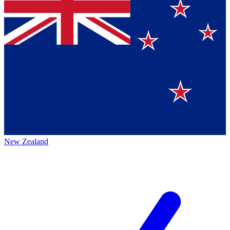
New Zealand