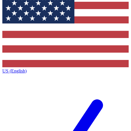
US (English)