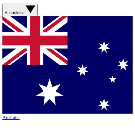
Australasia
Australia