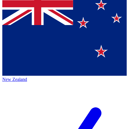
New Zealand