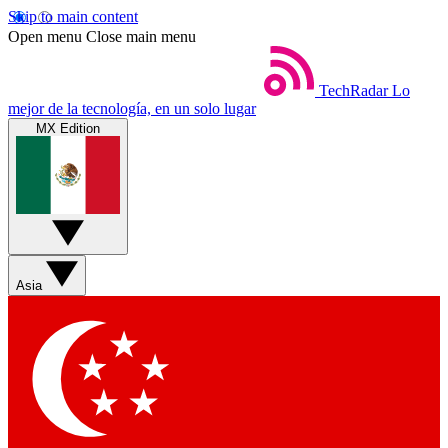
Skip to main content
Open menu
Close main menu
TechRadar
Lo
mejor de la tecnología, en un solo lugar
MX Edition
Asia