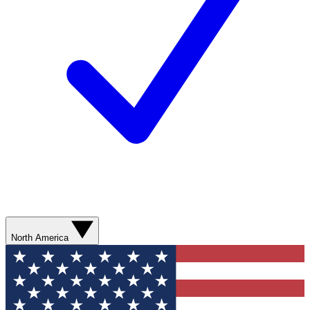
North America