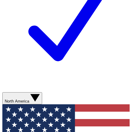
North America