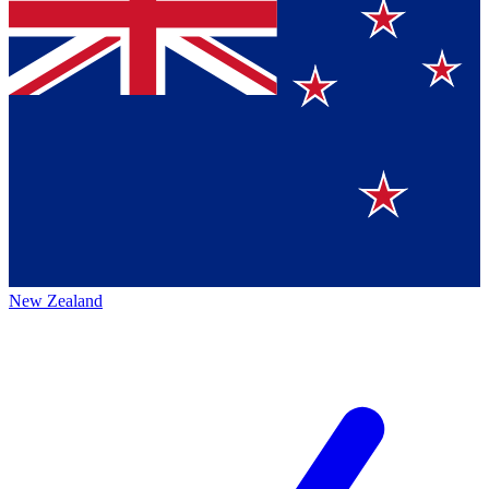
New Zealand