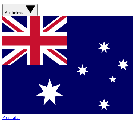
Australasia
Australia