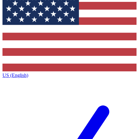
US (English)