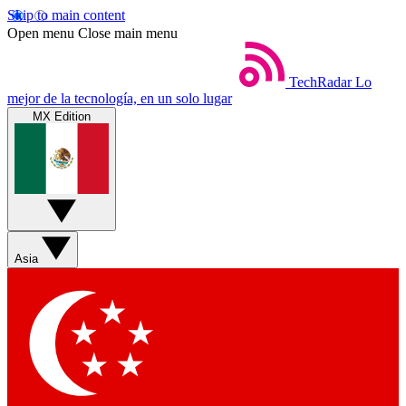
Skip to main content
Open menu
Close main menu
TechRadar
Lo
mejor de la tecnología, en un solo lugar
MX Edition
Asia