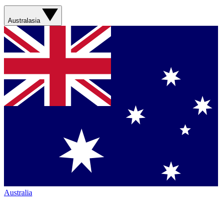
Australasia
Australia