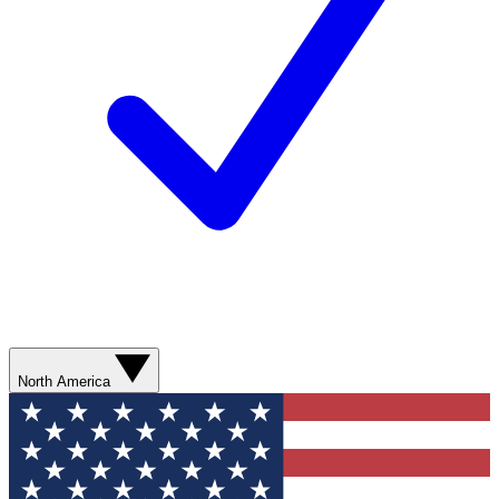
North America