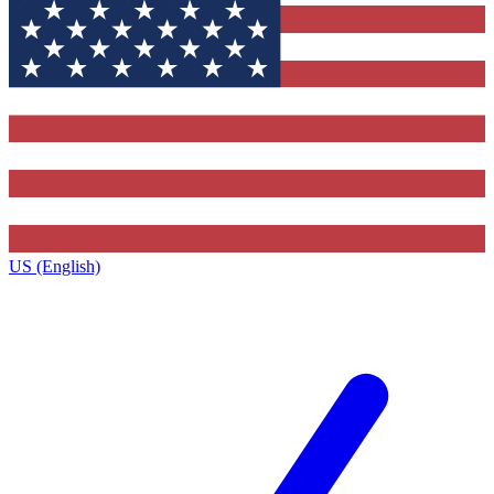
US (English)