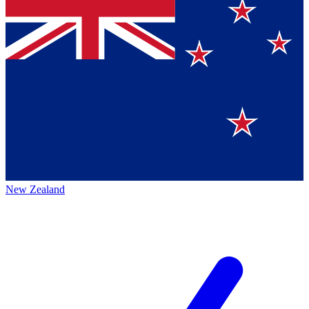
New Zealand