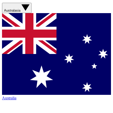
Australasia
Australia