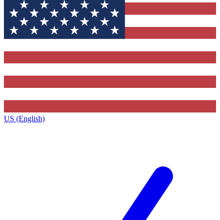
US (English)