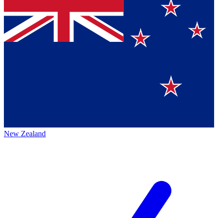
New Zealand