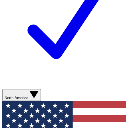
North America