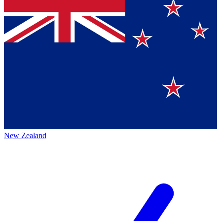
New Zealand