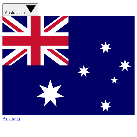
Australasia
Australia