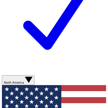
North America