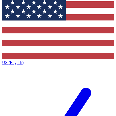
US (English)