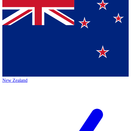
New Zealand