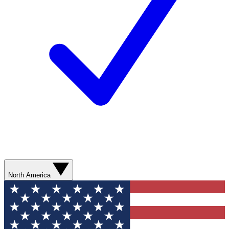
North America