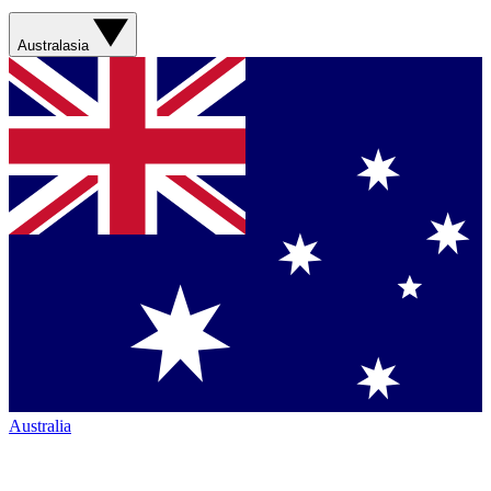
Australasia
Australia