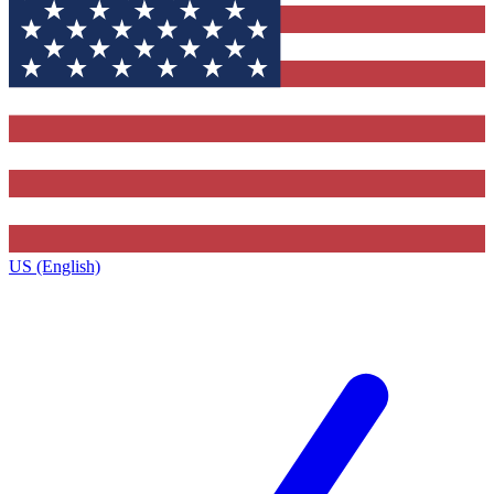
US (English)