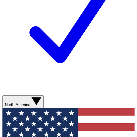
North America