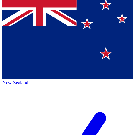
New Zealand