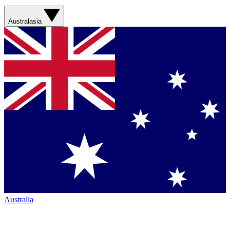
Australasia
Australia