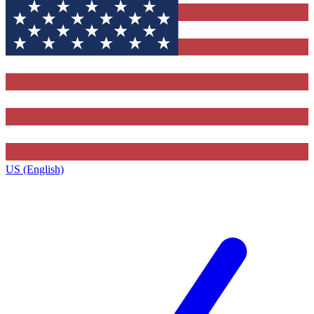
US (English)