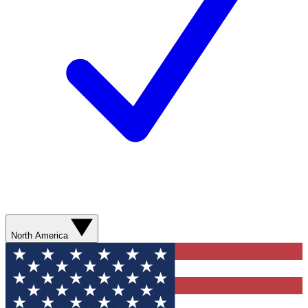
North America