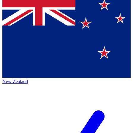
New Zealand