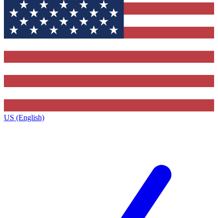
US (English)