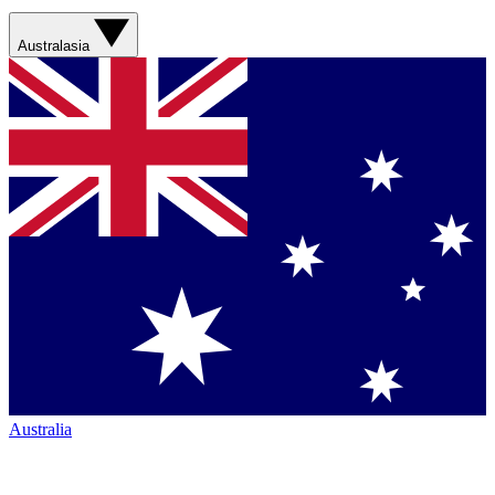
Australasia
Australia