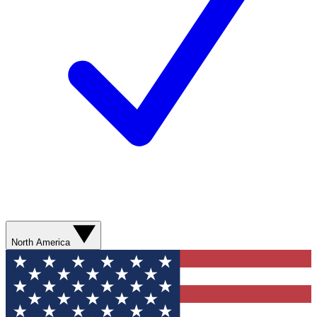
North America