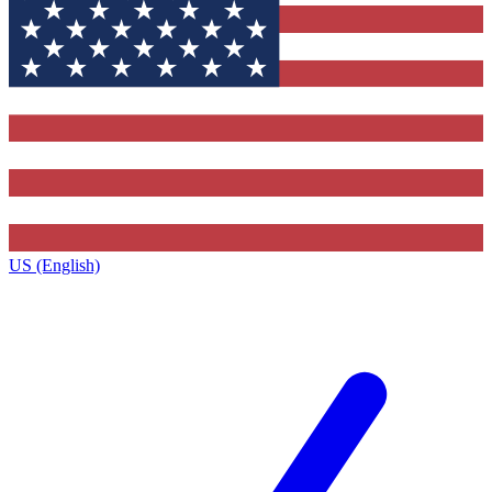
US (English)