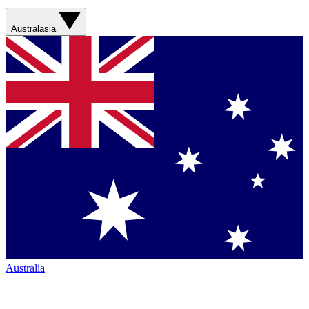
Australasia
Australia