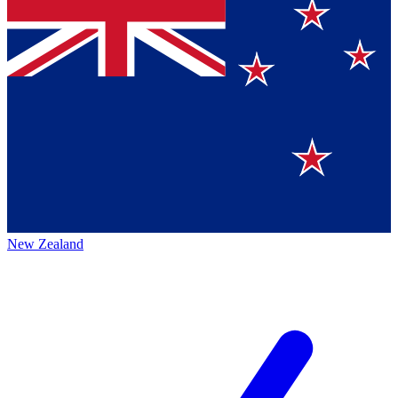
New Zealand