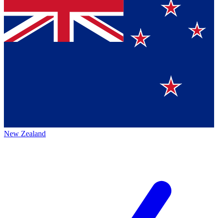
New Zealand