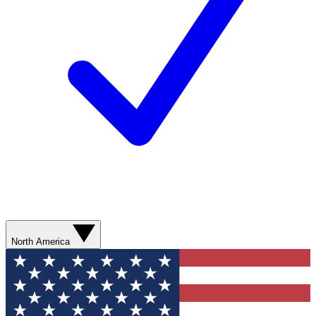
North America