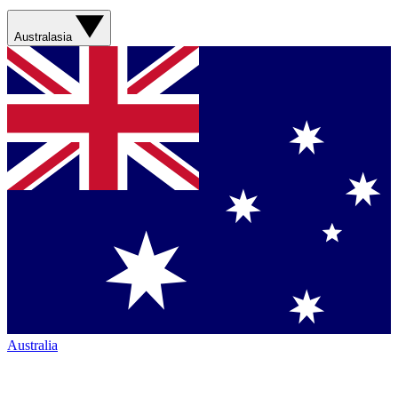
Australasia
Australia