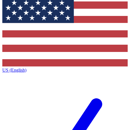
US (English)