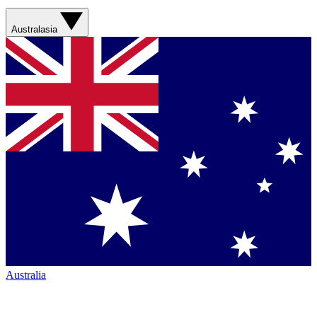
Australasia
Australia