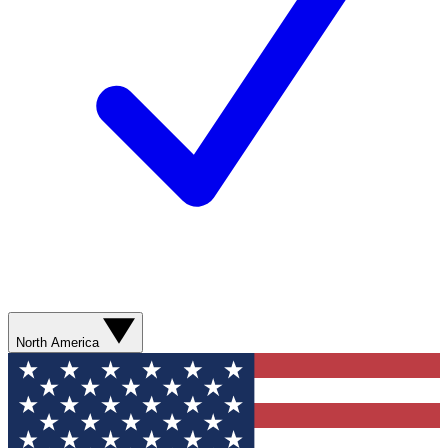
North America