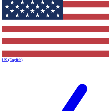
US (English)