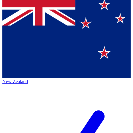
New Zealand