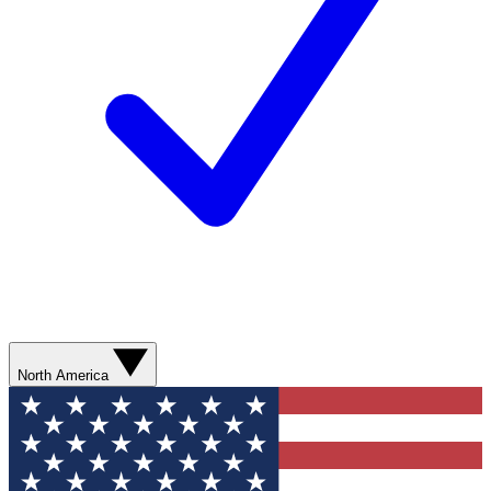
North America