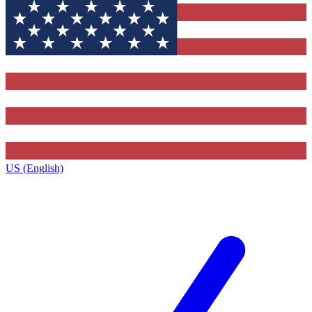
US (English)