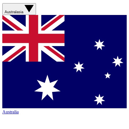
Australasia
Australia