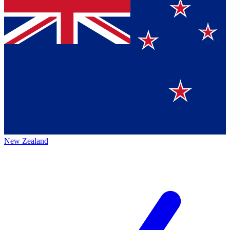
New Zealand