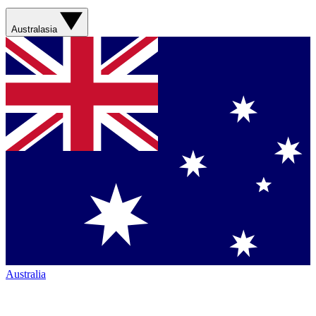
Australasia
Australia