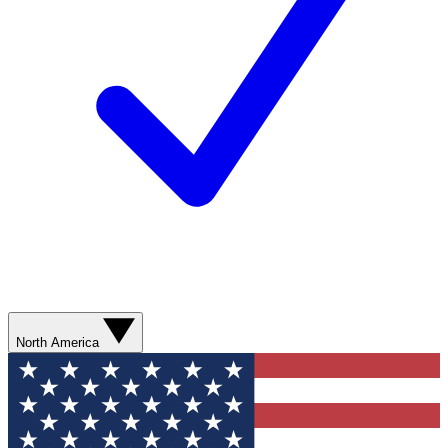
North America