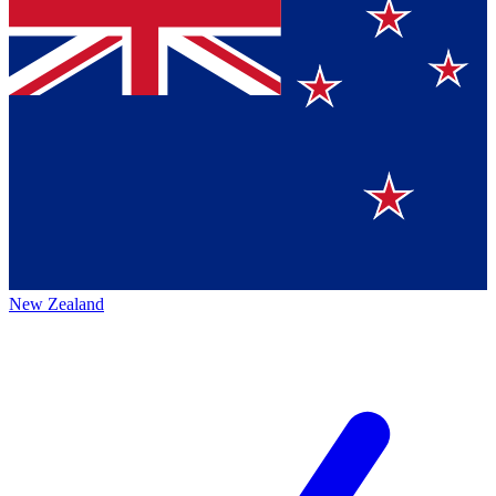
New Zealand