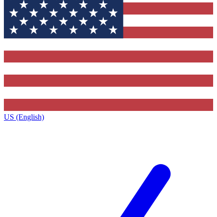
US (English)