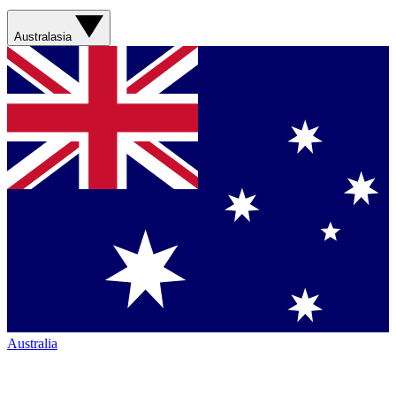
Australasia
Australia