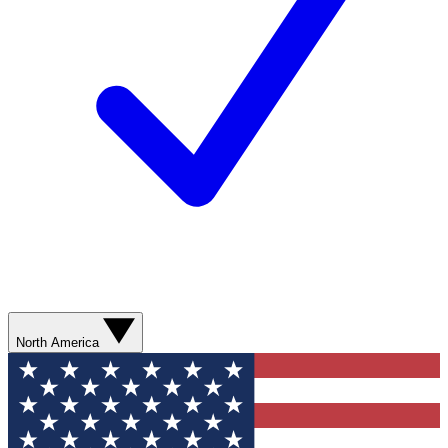
North America