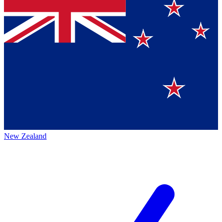
New Zealand