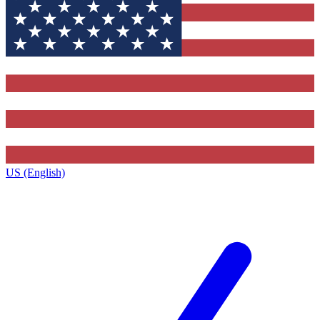
US (English)