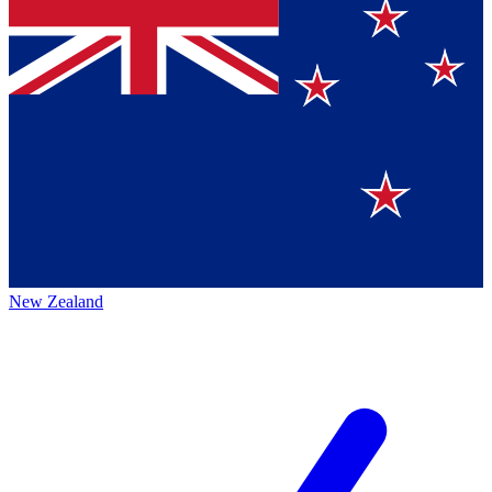
New Zealand