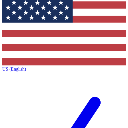
US (English)