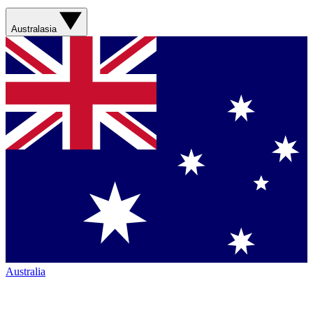
Australasia
Australia