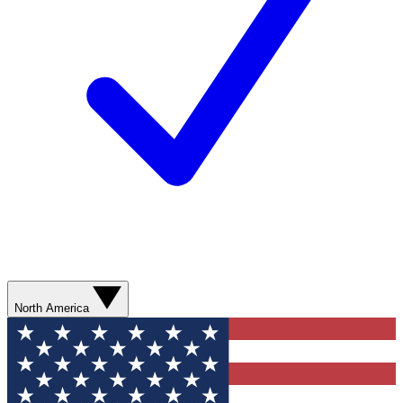
North America