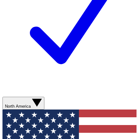
North America