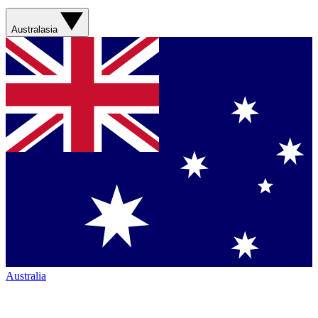
Australasia
Australia