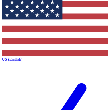
US (English)