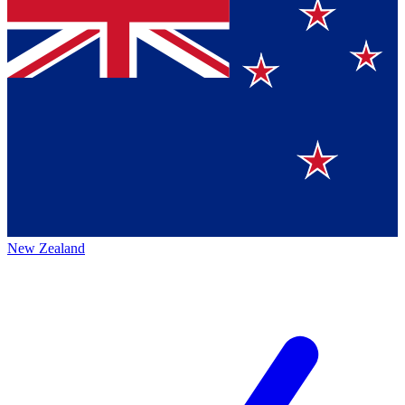
New Zealand