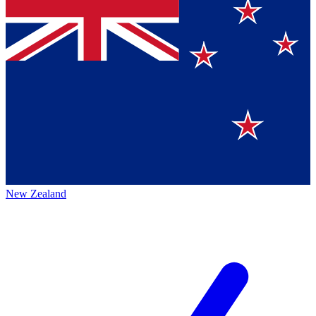
New Zealand