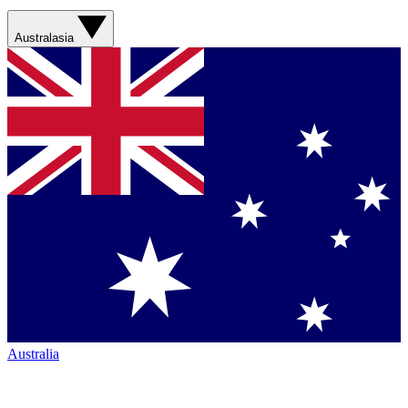
Australasia
Australia