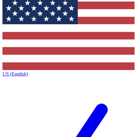
US (English)