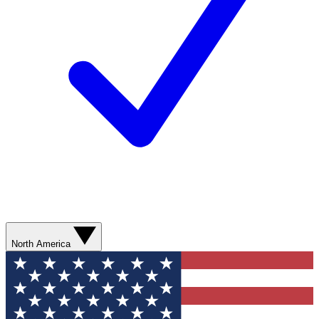
North America