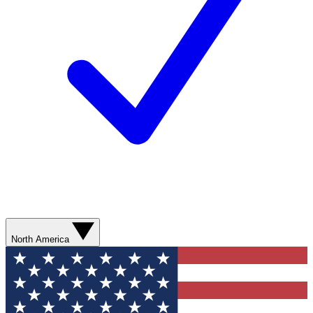
North America