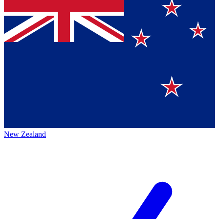
New Zealand