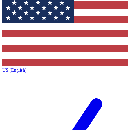
US (English)