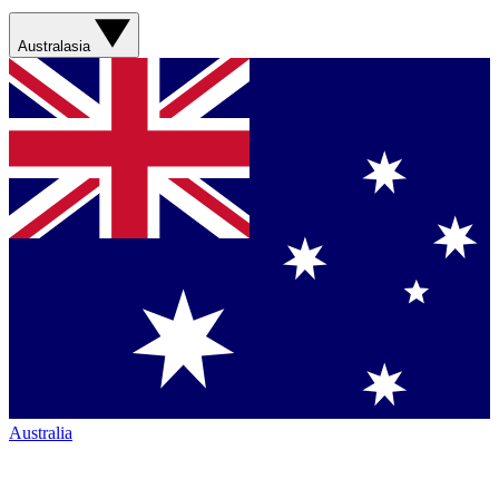
Australasia
Australia