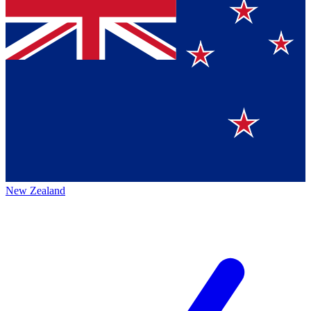
New Zealand