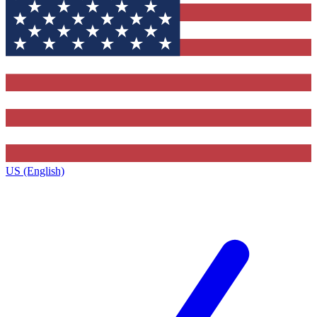
US (English)