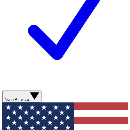
North America