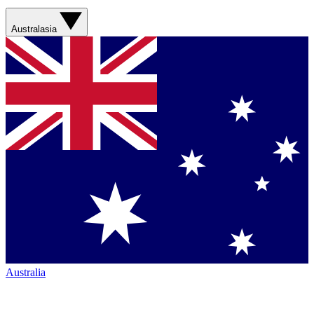
Australasia
Australia