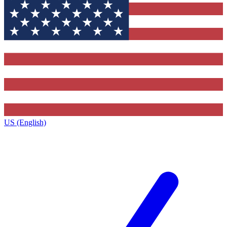
US (English)