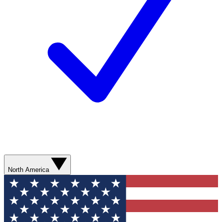
North America