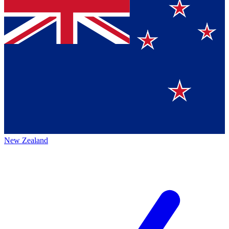
New Zealand