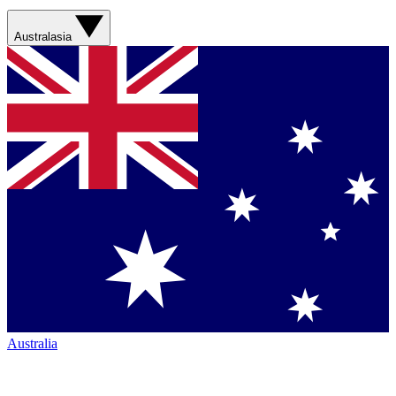
Australasia
Australia