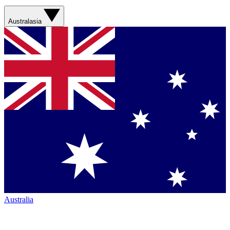
Australasia
Australia