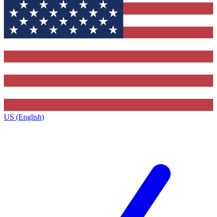
US (English)