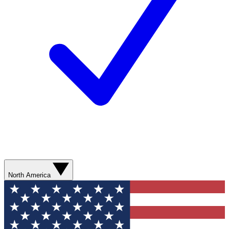
North America