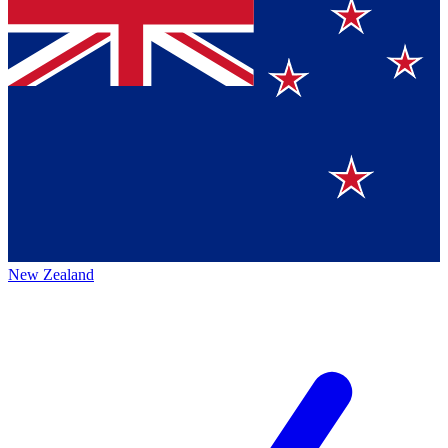
New Zealand