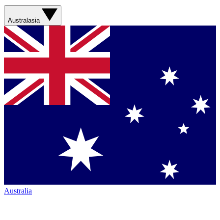
Australasia
Australia