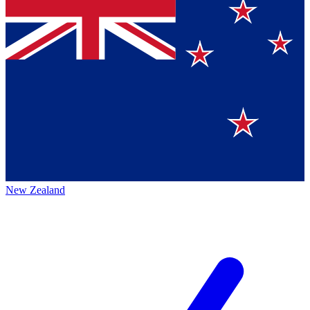
New Zealand