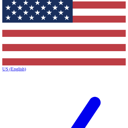
US (English)