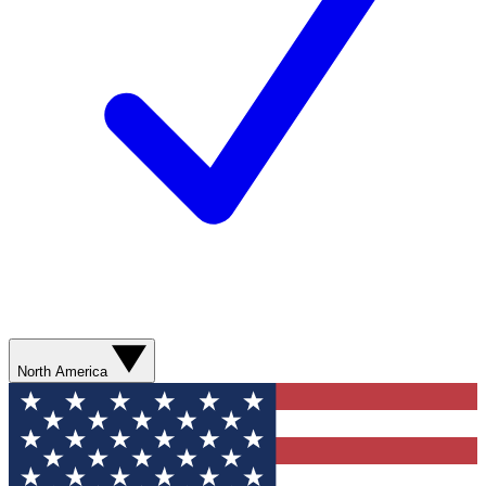
North America