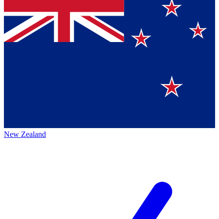
New Zealand