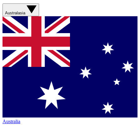
Australasia
Australia