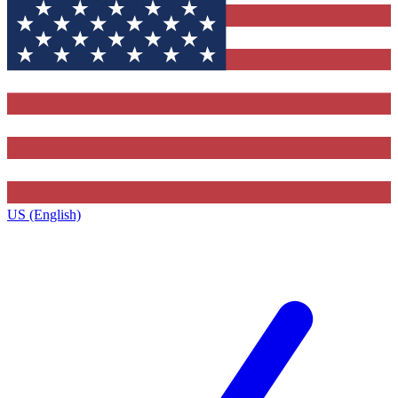
US (English)