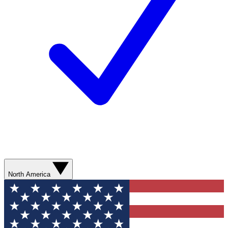
North America