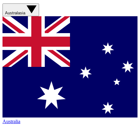
Australasia
Australia