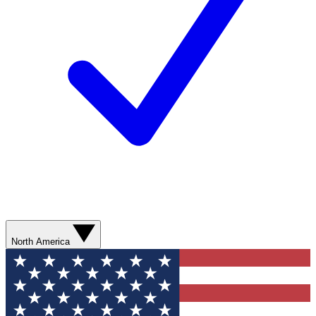
North America