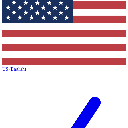
US (English)