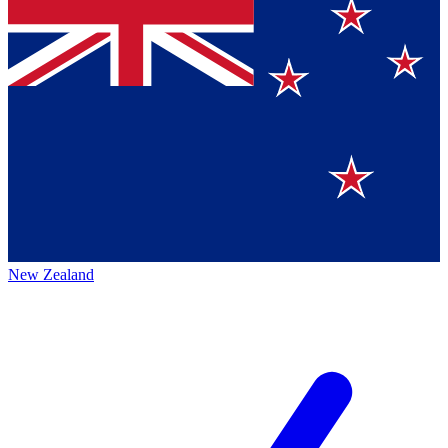
New Zealand